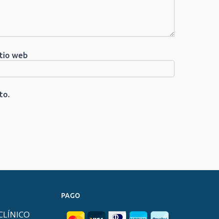
itio web
to.
PAGO
CLÍNICO