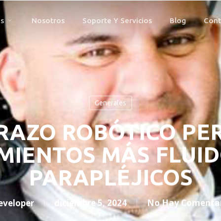
s
Nosotros
Soporte Y Servicios
Blog
Cont
Generales
RAZO ROBÓTICO PE
MIENTOS MÁS FLUID
PARAPLÉJICOS
eveloper
diciembre 5, 2024
No Hay Comentar