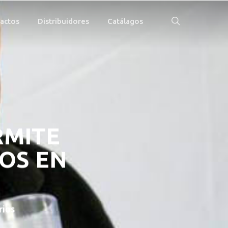
búsqueda
actos
Distribuidores
Catálagos
RMITE
OS EN
ios