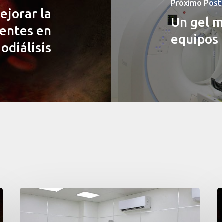
Próximo Post
ejorar la
Un gel m
ientes en
equipos
odiálisis