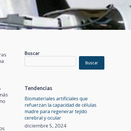
Buscar
ras
na
Buscar
n
Tendencias
 más
Biomateriales artificiales que
uno
refuerzan la capacidad de células
madre para regenerar tejido
cerebral y ocular
diciembre 5, 2024
los