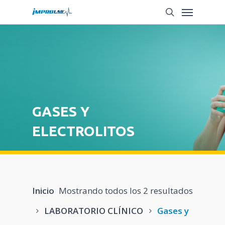
Saltar
Menú
a
búsqueda
contenido
principal
GASES Y
ELECTROLITOS
Inicio
Mostrando todos los 2 resultados
LABORATORIO CLÍNICO
Gases y