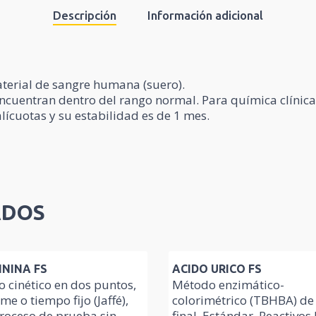
Descripción
Información adicional
aterial de sangre humana (suero).
uentran dentro del rango normal. Para química clínica, en
lícuotas y su estabilidad es de 1 mes.
ADOS
ININA FS
ACIDO URICO FS
 cinético en dos puntos,
Método enzimático-
ime o tiempo fijo (Jaffé),
colorimétrico (TBHBA) de
roceso de prueba sin
final. Estándar. Reactivos 