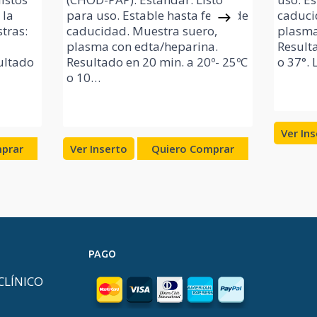
 la
para uso. Estable hasta fecha de
caduci
tras:
caducidad. Muestra suero,
plasma
plasma con edta/heparina.
Result
ultado
Resultado en 20 min. a 20º- 25ºC
o 37°.
o 10…
Ver In
prar
Ver Inserto
Quiero Comprar
PAGO
CLÍNICO