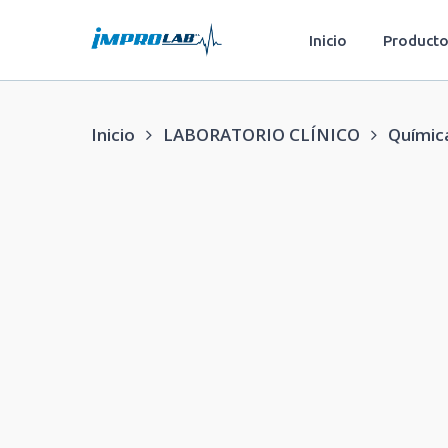
Saltar
a
Inicio
Producto
contenido
principal
Inicio
LABORATORIO CLÍNICO
Química