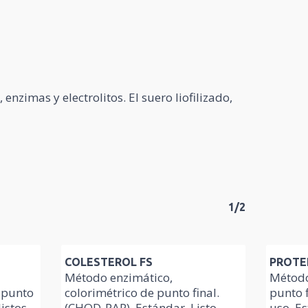
zimas y electrolitos. El suero liofilizado,
1/2
COLESTEROL FS
PROTE
Método enzimático,
Método
 punto
colorimétrico de punto final.
punto f
listos
(CHOD-PAP). Estándar. Listo
uso. Es