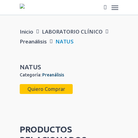
Saltar
Menú
a
búsqueda
contenido
principal
Inicio
LABORATORIO CLÍNICO
Preanálisis
NATUS
NATUS
Categoría:
Preanálisis
Quiero Comprar
PRODUCTOS