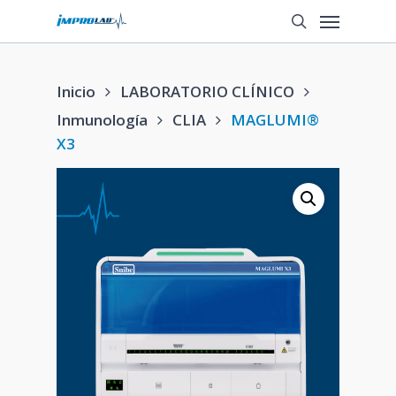
Saltar
Menú
a
búsqueda
contenido
principal
Inicio
LABORATORIO CLÍNICO
Inmunología
CLIA
MAGLUMI®
X3