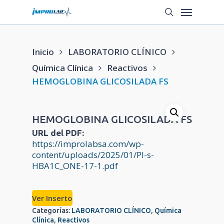
Saltar
Menú
a
búsqueda
contenido
principal
Inicio
LABORATORIO CLÍNICO
Química Clínica
Reactivos
HEMOGLOBINA GLICOSILADA FS
HEMOGLOBINA GLICOSILADA FS
URL del PDF:
https://improlabsa.com/wp-
content/uploads/2025/01/PI-s-
HBA1C_ONE-17-1.pdf
Ver Inserto
Categorías:
LABORATORIO CLÍNICO
,
Química
Clínica
,
Reactivos